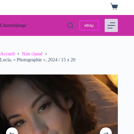
Passer
Panier
au
d’achat
contenu
Charmellange
eBay
Accueil
Non classé
Lucía, « Photographie », 2024 / 15 x 20