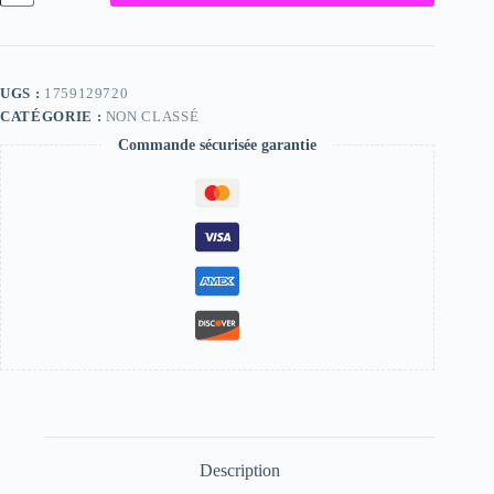
Lucía,
"Photographie",
2024
/
15
UGS :
1759129720
x
CATÉGORIE :
NON CLASSÉ
20
Commande sécurisée garantie
Description