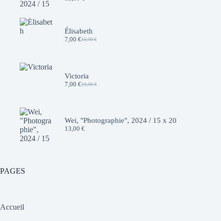
Élisabeth
7,00
€
10,00
€
Le
Le
prix
prix
initial
actuel
était :
est :
10,00 €.
7,00 €.
Victoria
7,00
€
10,00
€
Le
Le
prix
prix
initial
actuel
était :
est :
10,00 €.
7,00 €.
Wei, "Photographie", 2024 / 15 x 20
13,00
€
PAGES
Accueil