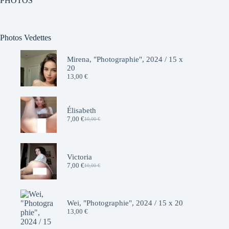
PHOTOS
Photos Vedettes
Mirena, "Photographie", 2024 / 15 x
20
13,00
€
Élisabeth
7,00
€
10,00
€
Le
Le
prix
prix
initial
actuel
était :
est :
10,00 €.
7,00 €.
Victoria
7,00
€
10,00
€
Le
Le
prix
prix
initial
actuel
était :
est :
10,00 €.
7,00 €.
Wei, "Photographie", 2024 / 15 x 20
13,00
€