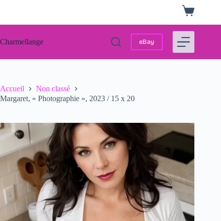
Passer
Panier
au
d’achat
contenu
Charmellange
eBay
Accueil
Non classé
Margaret, « Photographie », 2023 / 15 x 20