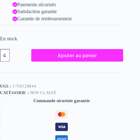
Paiements sécurisés
Satisfaction garantie
Garantie de remboursement
En stock
quantité
Ajouter au panier
de
Margaret,
"Photographie",
2023
/
15
UGS :
1759128844
x
CATÉGORIE :
NON CLASSÉ
20
Commande sécurisée garantie