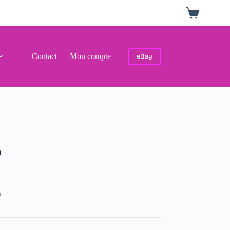
Panier
d’achat
Contact
Mon compte
eBay
0
0