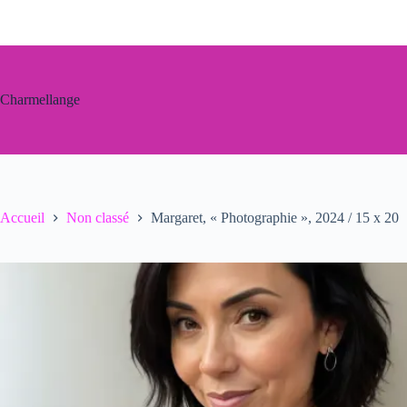
Passer
au
contenu
Charmellange
Accueil
Non classé
Margaret, « Photographie », 2024 / 15 x 20