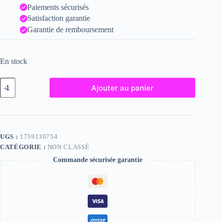
Paiements sécurisés
Satisfaction garantie
Garantie de remboursement
En stock
quantité
Ajouter au panier
de
Margot,
"Photographie",
2024
/
15
UGS :
1759130754
x
CATÉGORIE :
NON CLASSÉ
20
Commande sécurisée garantie