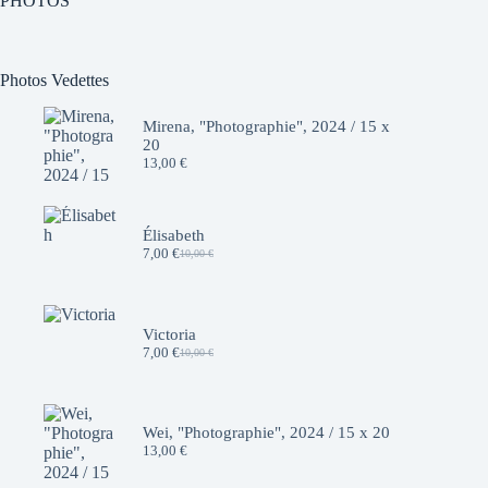
PHOTOS
Photos Vedettes
Mirena, "Photographie", 2024 / 15 x
20
13,00
€
Élisabeth
7,00
€
10,00
€
Le
Le
prix
prix
initial
actuel
était :
est :
10,00 €.
7,00 €.
Victoria
7,00
€
10,00
€
Le
Le
prix
prix
initial
actuel
était :
est :
10,00 €.
7,00 €.
Wei, "Photographie", 2024 / 15 x 20
13,00
€