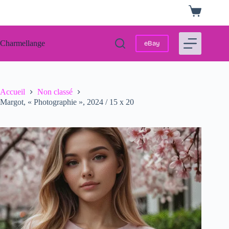
Passer
Panier
au
d’achat
contenu
Charmellange
eBay
Accueil
Non classé
Margot, « Photographie », 2024 / 15 x 20