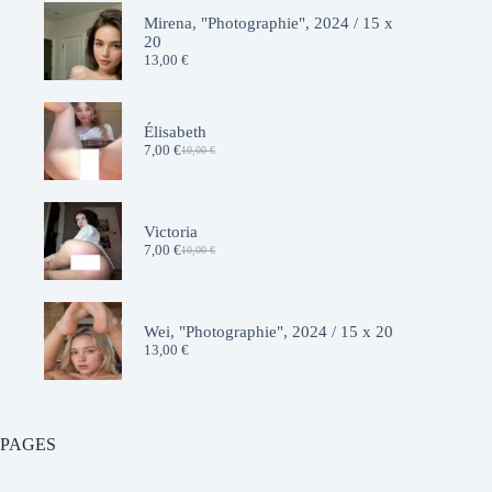
Mirena, "Photographie", 2024 / 15 x
20
13,00
€
Élisabeth
7,00
€
10,00
€
Le
Le
prix
prix
initial
actuel
était :
est :
10,00 €.
7,00 €.
Victoria
7,00
€
10,00
€
Le
Le
prix
prix
initial
actuel
était :
est :
10,00 €.
7,00 €.
Wei, "Photographie", 2024 / 15 x 20
13,00
€
PAGES