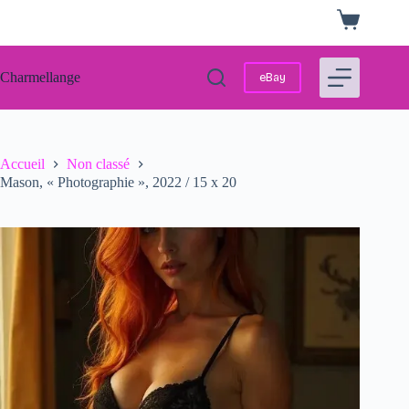
Passer
Panier
au
d’achat
contenu
Charmellange
eBay
Accueil
Non classé
Mason, « Photographie », 2022 / 15 x 20