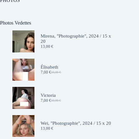
PHOTOS
Photos Vedettes
Mirena, "Photographie", 2024 / 15 x
20
13,00
€
Élisabeth
7,00
€
10,00
€
Le
Le
prix
prix
initial
actuel
était :
est :
10,00 €.
7,00 €.
Victoria
7,00
€
10,00
€
Le
Le
prix
prix
initial
actuel
était :
est :
10,00 €.
7,00 €.
Wei, "Photographie", 2024 / 15 x 20
13,00
€