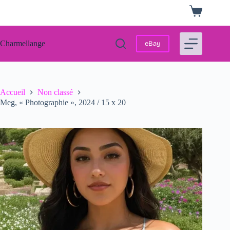
Passer
Panier
au
d’achat
contenu
Charmellange
eBay
Accueil
Non classé
Meg, « Photographie », 2024 / 15 x 20