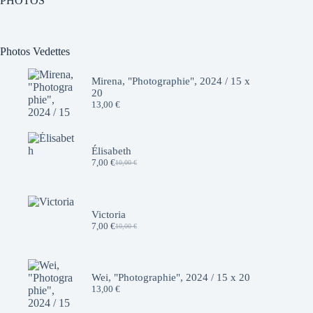
PHOTOS
Photos Vedettes
Mirena, "Photographie", 2024 / 15 x
20
13,00
€
Élisabeth
7,00
€
10,00
€
Le
Le
prix
prix
initial
actuel
était :
est :
10,00 €.
7,00 €.
Victoria
7,00
€
10,00
€
Le
Le
prix
prix
initial
actuel
était :
est :
10,00 €.
7,00 €.
Wei, "Photographie", 2024 / 15 x 20
13,00
€