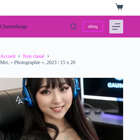
Passer
Panier
au
d’achat
contenu
Charmellange
eBay
Accueil
Non classé
Mei, « Photographie », 2023 / 15 x 20