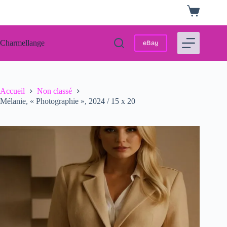
Passer
Panier
au
d’achat
contenu
Charmellange
eBay
Accueil
Non classé
Mélanie, « Photographie », 2024 / 15 x 20