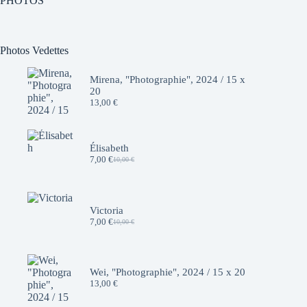
PHOTOS
Photos Vedettes
Mirena, "Photographie", 2024 / 15 x
20
13,00
€
Élisabeth
7,00
€
10,00
€
Le
Le
prix
prix
initial
actuel
était :
est :
10,00 €.
7,00 €.
Victoria
7,00
€
10,00
€
Le
Le
prix
prix
initial
actuel
était :
est :
10,00 €.
7,00 €.
Wei, "Photographie", 2024 / 15 x 20
13,00
€