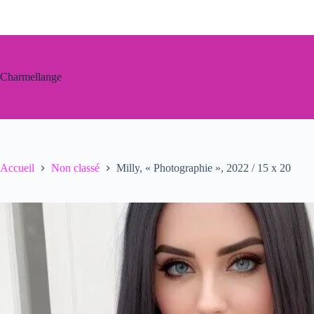
Passer
au
contenu
Charmellange
Accueil
Non classé
Milly, « Photographie », 2022 / 15 x 20