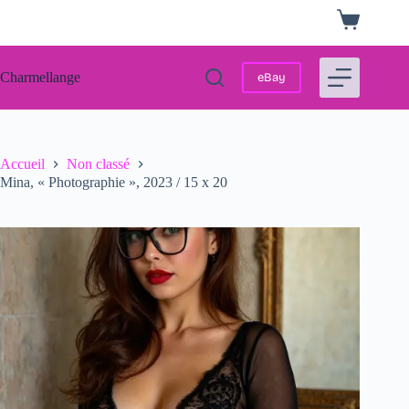
Passer
Panier
au
d’achat
contenu
Charmellange
eBay
Accueil
Non classé
Mina, « Photographie », 2023 / 15 x 20