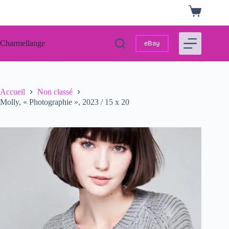
Passer
Panier
au
d’achat
contenu
Charmellange
eBay
Accueil
Non classé
Molly, « Photographie », 2023 / 15 x 20