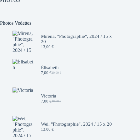
PHOTOS
Photos Vedettes
Mirena, "Photographie", 2024 / 15 x
20
13,00
€
Élisabeth
7,00
€
10,00
€
Le
Le
prix
prix
initial
actuel
était :
est :
10,00 €.
7,00 €.
Victoria
7,00
€
10,00
€
Le
Le
prix
prix
initial
actuel
était :
est :
10,00 €.
7,00 €.
Wei, "Photographie", 2024 / 15 x 20
13,00
€