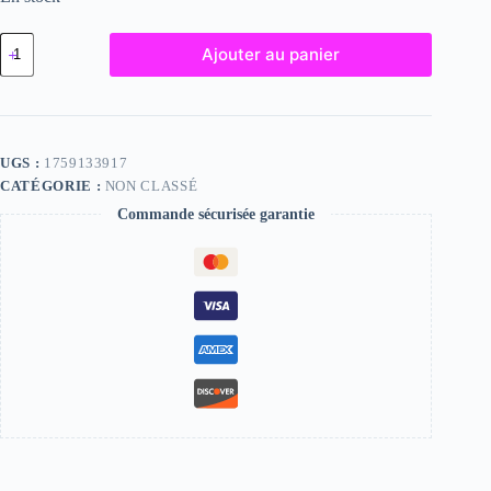
quantité
Ajouter au panier
de
Monica,
"Photographie",
2024
/
15
UGS :
1759133917
x
CATÉGORIE :
NON CLASSÉ
20
Commande sécurisée garantie