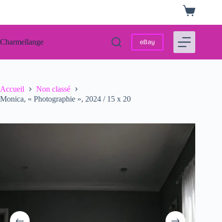
Passer
Panier
au
d’achat
contenu
Charmellange
eBay
Accueil
Non classé
Monica, « Photographie », 2024 / 15 x 20