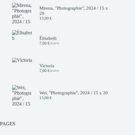
Mirena, "Photographie", 2024 / 15 x
20
13,00
€
Élisabeth
7,00
€
10,00
€
Le
Le
prix
prix
initial
actuel
était :
est :
10,00 €.
7,00 €.
Victoria
7,00
€
10,00
€
Le
Le
prix
prix
initial
actuel
était :
est :
10,00 €.
7,00 €.
Wei, "Photographie", 2024 / 15 x 20
13,00
€
PAGES