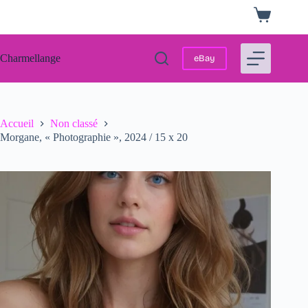
Passer
Panier
au
d’achat
contenu
Charmellange
eBay
Accueil
Non classé
Morgane, « Photographie », 2024 / 15 x 20