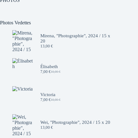
PHOTOS
Photos Vedettes
Mirena, "Photographie", 2024 / 15 x
20
13,00
€
Élisabeth
7,00
€
10,00
€
Le
Le
prix
prix
initial
actuel
était :
est :
10,00 €.
7,00 €.
Victoria
7,00
€
10,00
€
Le
Le
prix
prix
initial
actuel
était :
est :
10,00 €.
7,00 €.
Wei, "Photographie", 2024 / 15 x 20
13,00
€