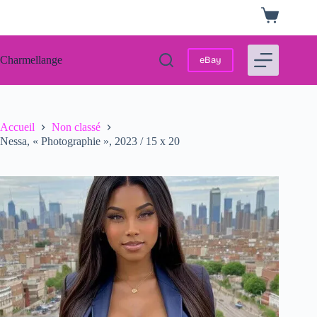
Passer
Panier
au
d’achat
contenu
Charmellange
eBay
Accueil
Non classé
Nessa, « Photographie », 2023 / 15 x 20