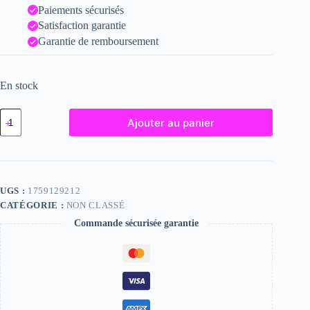
Paiements sécurisés
Satisfaction garantie
Garantie de remboursement
En stock
quantité
Ajouter au panier
de
Nessa,
"Photographie",
2023
/
15
UGS :
1759129212
x
CATÉGORIE :
NON CLASSÉ
20
Commande sécurisée garantie