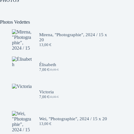
PHOTOS
Photos Vedettes
Mirena, "Photographie", 2024 / 15 x
20
13,00
€
Élisabeth
7,00
€
10,00
€
Le
Le
prix
prix
initial
actuel
était :
est :
10,00 €.
7,00 €.
Victoria
7,00
€
10,00
€
Le
Le
prix
prix
initial
actuel
était :
est :
10,00 €.
7,00 €.
Wei, "Photographie", 2024 / 15 x 20
13,00
€