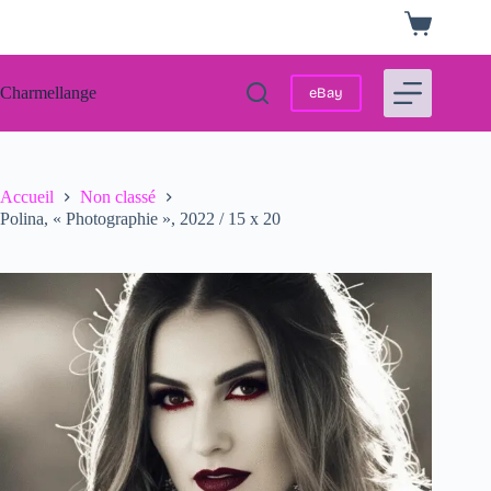
Passer
Panier
au
d’achat
contenu
Charmellange
eBay
Accueil
Non classé
Polina, « Photographie », 2022 / 15 x 20