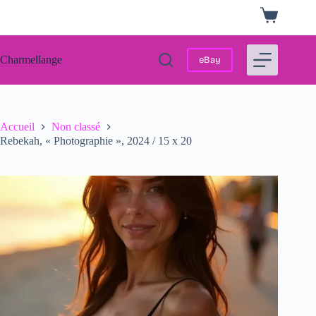
Passer
Panier
au
d’achat
contenu
Charmellange
eBay
Accueil
Non classé
Rebekah, « Photographie », 2024 / 15 x 20