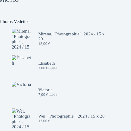
PHOTOS
Photos Vedettes
Mirena, "Photographie", 2024 / 15 x
20
13,00
€
Élisabeth
7,00
€
10,00
€
Le
Le
prix
prix
initial
actuel
était :
est :
10,00 €.
7,00 €.
Victoria
7,00
€
10,00
€
Le
Le
prix
prix
initial
actuel
était :
est :
10,00 €.
7,00 €.
Wei, "Photographie", 2024 / 15 x 20
13,00
€