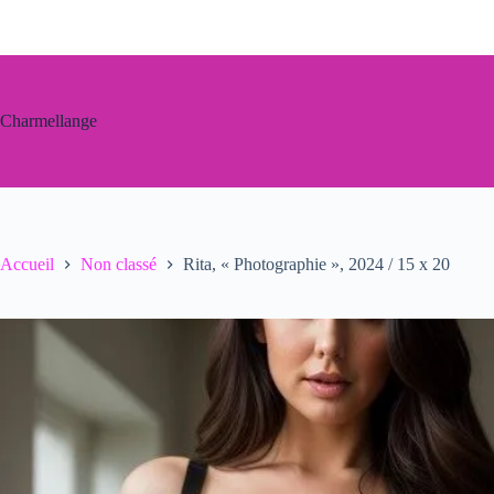
Passer
au
contenu
Charmellange
Accueil
Non classé
Rita, « Photographie », 2024 / 15 x 20