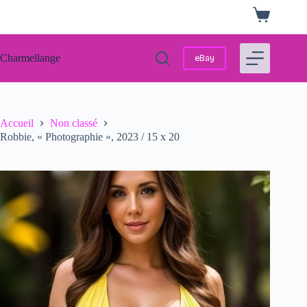
Passer
Panier
au
d’achat
contenu
Charmellange
eBay
Accueil
Non classé
Robbie, « Photographie », 2023 / 15 x 20