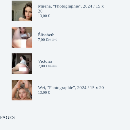
Mirena, "Photographie", 2024 / 15 x
20
13,00
€
Élisabeth
7,00
€
10,00
€
Le
Le
prix
prix
initial
actuel
était :
est :
10,00 €.
7,00 €.
Victoria
7,00
€
10,00
€
Le
Le
prix
prix
initial
actuel
était :
est :
10,00 €.
7,00 €.
Wei, "Photographie", 2024 / 15 x 20
13,00
€
PAGES