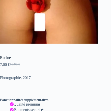
Rosine
7,00
€
10,00
€
Le
Le
prix
prix
initial
actuel
Photographie, 2017
était :
est :
10,00 €.
7,00 €.
Fonctionnalités supplémentaires
Qualité premium
Paiements sécurisés