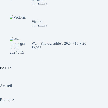
7,00
€
10,00
€
Le
Le
prix
prix
initial
actuel
était :
est :
10,00 €.
7,00 €.
Victoria
7,00
€
10,00
€
Le
Le
prix
prix
initial
actuel
était :
est :
10,00 €.
7,00 €.
Wei, "Photographie", 2024 / 15 x 20
13,00
€
PAGES
Accueil
Boutique