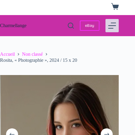
Passer
Panier
au
d’achat
contenu
Charmellange
eBay
Accueil
Non classé
Rosita, « Photographie », 2024 / 15 x 20