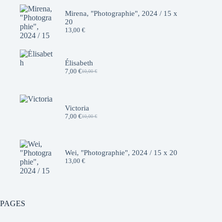
Mirena, "Photographie", 2024 / 15 x
20
13,00
€
Élisabeth
7,00
€
10,00
€
Le
Le
prix
prix
initial
actuel
était :
est :
10,00 €.
7,00 €.
Victoria
7,00
€
10,00
€
Le
Le
prix
prix
initial
actuel
était :
est :
10,00 €.
7,00 €.
Wei, "Photographie", 2024 / 15 x 20
13,00
€
PAGES