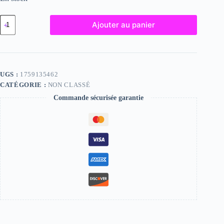
quantité
Ajouter au panier
de
Rosita,
"Photographie",
2024
/
15
UGS :
1759135462
x
CATÉGORIE :
NON CLASSÉ
20
Commande sécurisée garantie