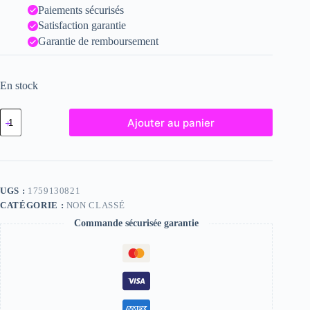
Paiements sécurisés
Satisfaction garantie
Garantie de remboursement
En stock
quantité
Ajouter au panier
de
Shannon,
"Photographie",
2024
/
15
UGS :
1759130821
x
CATÉGORIE :
NON CLASSÉ
20
Commande sécurisée garantie