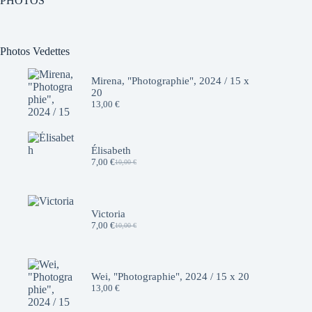
PHOTOS
Photos Vedettes
Mirena, "Photographie", 2024 / 15 x
20
13,00
€
Élisabeth
7,00
€
10,00
€
Le
Le
prix
prix
initial
actuel
était :
est :
10,00 €.
7,00 €.
Victoria
7,00
€
10,00
€
Le
Le
prix
prix
initial
actuel
était :
est :
10,00 €.
7,00 €.
Wei, "Photographie", 2024 / 15 x 20
13,00
€