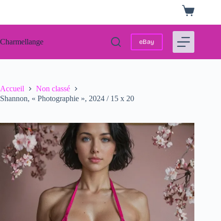
Passer
Panier
au
d’achat
contenu
Charmellange
eBay
Accueil
Non classé
Shannon, « Photographie », 2024 / 15 x 20