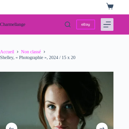
Passer
Panier
au
d’achat
contenu
Charmellange
eBay
Accueil
Non classé
Shelley, « Photographie », 2024 / 15 x 20