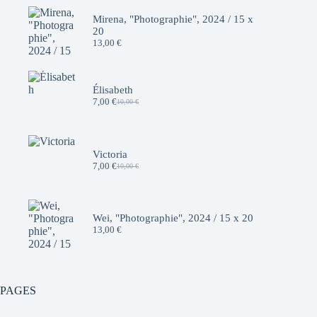
Mirena, "Photographie", 2024 / 15 x
20
13,00
€
Élisabeth
7,00
€
10,00
€
Le
Le
prix
prix
initial
actuel
était :
est :
10,00 €.
7,00 €.
Victoria
7,00
€
10,00
€
Le
Le
prix
prix
initial
actuel
était :
est :
10,00 €.
7,00 €.
Wei, "Photographie", 2024 / 15 x 20
13,00
€
PAGES