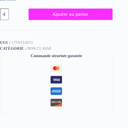
quantité
Ajouter au panier
de
Shelley,
"Photographie",
2024
/
15
UGS :
1759132051
x
CATÉGORIE :
NON CLASSÉ
20
Commande sécurisée garantie