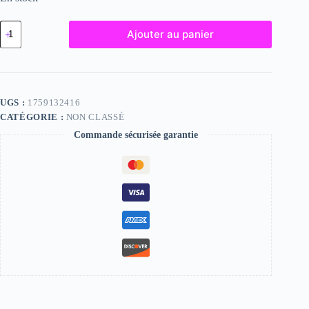
quantité
Ajouter au panier
de
Sherrie,
"Photographie",
2024
/
15
UGS :
1759132416
x
CATÉGORIE :
NON CLASSÉ
20
Commande sécurisée garantie