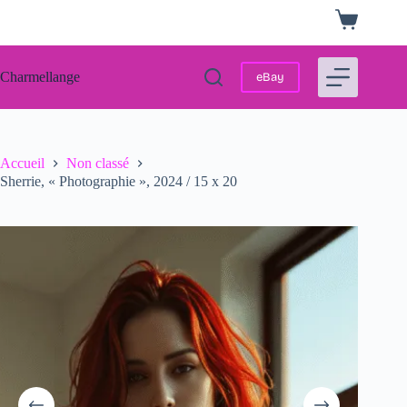
Passer
Panier
au
d’achat
contenu
Charmellange
eBay
Accueil
Non classé
Sherrie, « Photographie », 2024 / 15 x 20