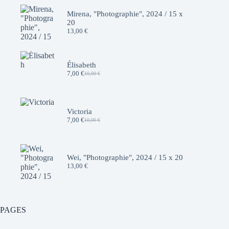
Mirena, "Photographie", 2024 / 15 x
20
13,00
€
Élisabeth
7,00
€
10,00
€
Le
Le
prix
prix
initial
actuel
était :
est :
10,00 €.
7,00 €.
Victoria
7,00
€
10,00
€
Le
Le
prix
prix
initial
actuel
était :
est :
10,00 €.
7,00 €.
Wei, "Photographie", 2024 / 15 x 20
13,00
€
PAGES