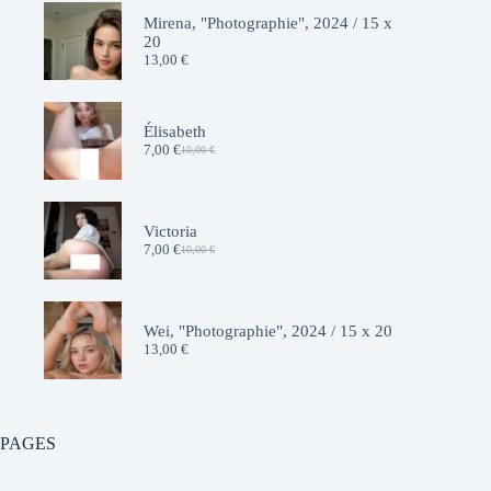
Mirena, "Photographie", 2024 / 15 x
20
13,00
€
Élisabeth
7,00
€
10,00
€
Le
Le
prix
prix
initial
actuel
était :
est :
10,00 €.
7,00 €.
Victoria
7,00
€
10,00
€
Le
Le
prix
prix
initial
actuel
était :
est :
10,00 €.
7,00 €.
Wei, "Photographie", 2024 / 15 x 20
13,00
€
PAGES