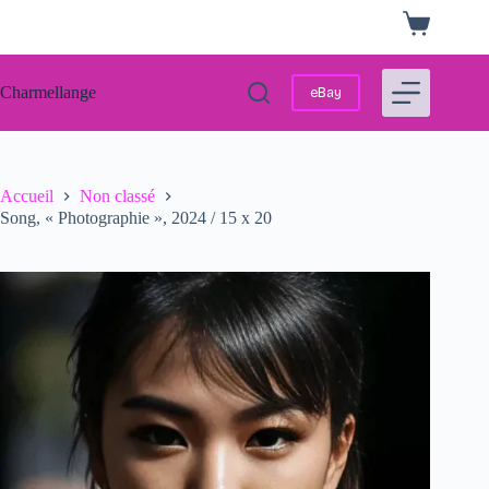
Passer
Panier
au
d’achat
contenu
Charmellange
eBay
Accueil
Non classé
Song, « Photographie », 2024 / 15 x 20