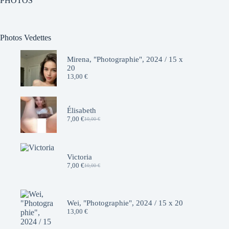
PHOTOS
Photos Vedettes
Mirena, "Photographie", 2024 / 15 x
20
13,00
€
Élisabeth
7,00
€
10,00
€
Le
Le
prix
prix
initial
actuel
était :
est :
10,00 €.
7,00 €.
Victoria
7,00
€
10,00
€
Le
Le
prix
prix
initial
actuel
était :
est :
10,00 €.
7,00 €.
Wei, "Photographie", 2024 / 15 x 20
13,00
€