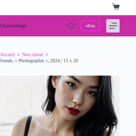
Passer
Panier
au
d’achat
contenu
Charmellange
eBay
Accueil
Non classé
Sumin, « Photographie », 2024 / 15 x 20