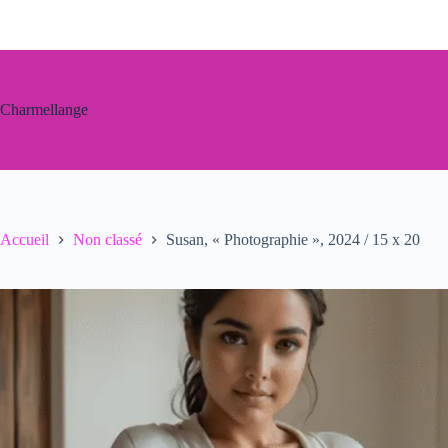
Passer
au
contenu
Charmellange
Accueil
Non classé
Susan, « Photographie », 2024 / 15 x 20