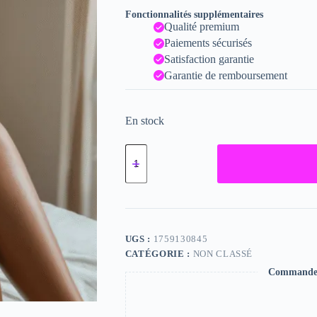
Fonctionnalités supplémentaires
Qualité premium
Paiements sécurisés
Satisfaction garantie
Garantie de remboursement
En stock
quantité
de
Susan,
"Photographie",
2024
/
15
x
UGS :
1759130845
20
CATÉGORIE :
NON CLASSÉ
Commande s