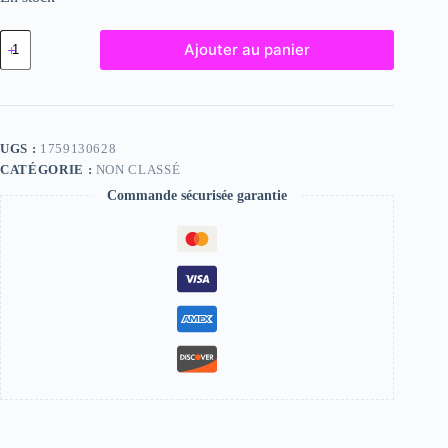
quantité
Ajouter au panier
de
Suzana,
"Photographie",
2024
/
15
UGS :
1759130628
x
CATÉGORIE :
NON CLASSÉ
20
Commande sécurisée garantie