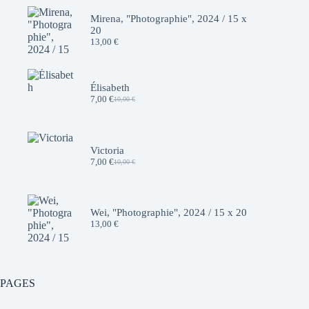
Mirena, "Photographie", 2024 / 15 x
20
13,00
€
Élisabeth
7,00
€
10,00
€
Le
Le
prix
prix
initial
actuel
était :
est :
10,00 €.
7,00 €.
Victoria
7,00
€
10,00
€
Le
Le
prix
prix
initial
actuel
était :
est :
10,00 €.
7,00 €.
Wei, "Photographie", 2024 / 15 x 20
13,00
€
PAGES