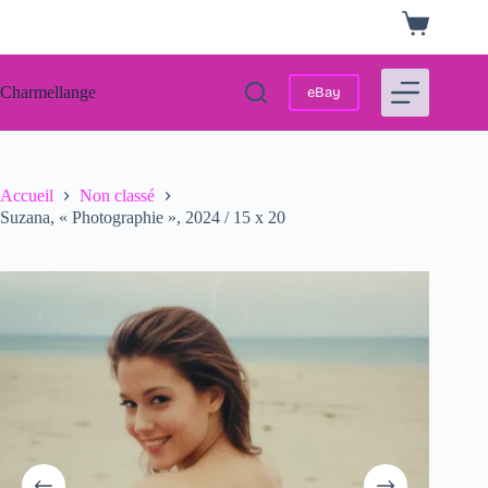
Passer
Panier
au
d’achat
contenu
Charmellange
eBay
Accueil
Non classé
Suzana, « Photographie », 2024 / 15 x 20