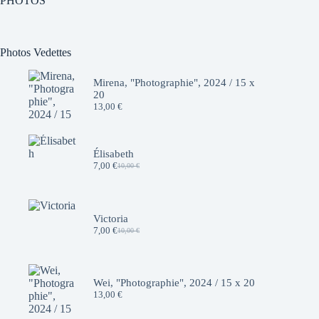
PHOTOS
Photos Vedettes
Mirena, "Photographie", 2024 / 15 x
20
13,00
€
Élisabeth
7,00
€
10,00
€
Le
Le
prix
prix
initial
actuel
était :
est :
10,00 €.
7,00 €.
Victoria
7,00
€
10,00
€
Le
Le
prix
prix
initial
actuel
était :
est :
10,00 €.
7,00 €.
Wei, "Photographie", 2024 / 15 x 20
13,00
€