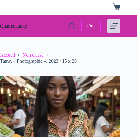
Passer
Panier
au
d’achat
contenu
Charmellange
eBay
Accueil
Non classé
Tamy, « Photographie », 2023 / 15 x 20