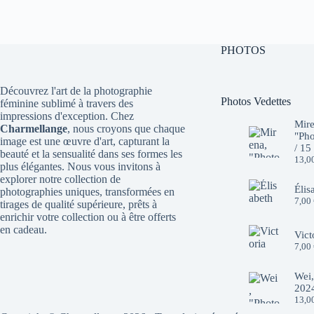
10,00 €.
7,00 €.
10,00 €.
7,00 €.
PHOTOS
Découvrez l'art de la photographie
Photos Vedettes
féminine sublimé à travers des
impressions d'exception. Chez
Mire
Charmellange
, nous croyons que chaque
"Pho
image est une œuvre d'art, capturant la
/ 15
beauté et la sensualité dans ses formes les
13,0
plus élégantes. Nous vous invitons à
explorer notre collection de
Élis
photographies uniques, transformées en
7,00
tirages de qualité supérieure, prêts à
enrichir votre collection ou à être offerts
en cadeau.
Vict
7,00
Wei,
2024
13,0