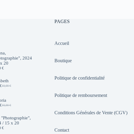
10,00 €.
7,00 €.
PAGES
Accueil
na,
tographie", 2024
Boutique
 x 20
0
€
Politique de confidentialité
abeth
€
10,00
€
Le
Le
prix
prix
Politique de remboursement
initial
actuel
oria
était :
est :
€
10,00
€
10,00 €.
7,00 €.
Le
Le
prix
prix
Conditions Générales de Vente (CGV)
initial
actuel
 "Photographie",
était :
est :
 / 15 x 20
10,00 €.
7,00 €.
0
€
Contact