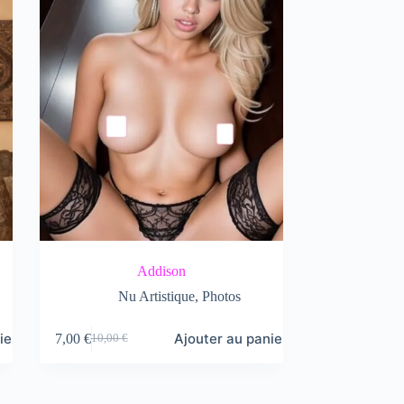
Addison
Nu Artistique
,
Photos
ier
Ajouter au panier
7,00
€
10,00
€
Le
Le
prix
prix
initial
actuel
était :
est :