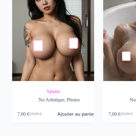
Apsara
Nu Artistique
,
Photos
Nu 
Ajouter au panier
7,00
€
7,00
€
10,00
€
10,00
€
Le
Le
Le
Le
prix
prix
prix
prix
initial
actuel
initial
actuel
était :
est :
était :
est :