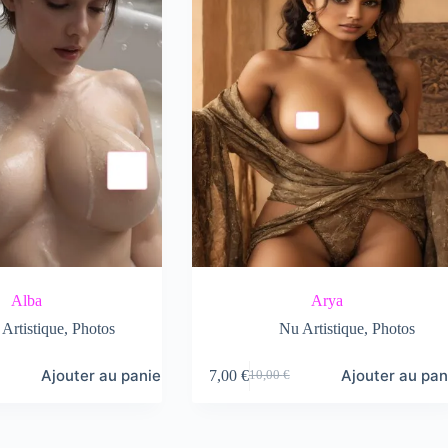
Alba
Arya
Artistique
,
Photos
Nu Artistique
,
Photos
Ajouter au panier
Ajouter au pan
7,00
€
10,00
€
Le
Le
prix
prix
initial
actuel
était :
est :