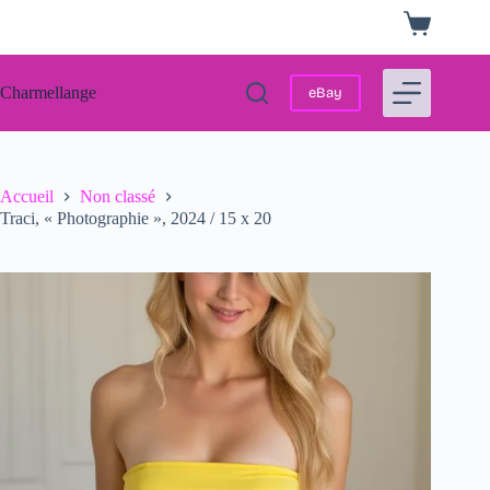
Passer
Panier
au
d’achat
contenu
Charmellange
eBay
Accueil
Non classé
Traci, « Photographie », 2024 / 15 x 20