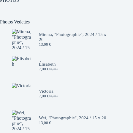
PHOTOS
Photos Vedettes
Mirena, "Photographie", 2024 / 15 x
20
13,00
€
Élisabeth
7,00
€
10,00
€
Le
Le
prix
prix
initial
actuel
était :
est :
10,00 €.
7,00 €.
Victoria
7,00
€
10,00
€
Le
Le
prix
prix
initial
actuel
était :
est :
10,00 €.
7,00 €.
Wei, "Photographie", 2024 / 15 x 20
13,00
€