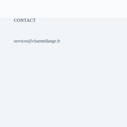
10,00 €.
7,00 €.
CONTACT
services@charmellange.fr