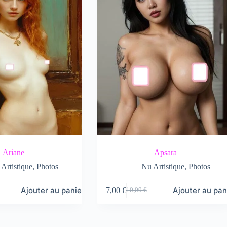
Ariane
Apsara
Artistique
,
Photos
Nu Artistique
,
Photos
Ajouter au panier
Ajouter au pan
7,00
€
10,00
€
Le
Le
prix
prix
initial
actuel
était :
est :