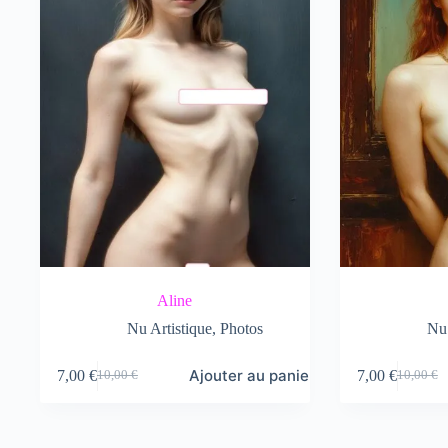
Aline
Nu Artistique
,
Photos
Nu 
Ajouter au panier
7,00
€
7,00
€
10,00
€
10,00
€
Le
Le
Le
Le
prix
prix
prix
prix
initial
actuel
initial
actuel
était :
est :
était :
est :