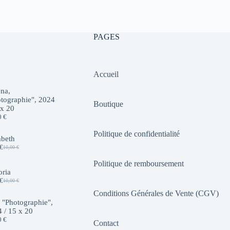
10,00 €.
7,00 €.
PAGES
Accueil
na,
tographie", 2024
Boutique
 x 20
0
€
Politique de confidentialité
abeth
€
10,00
€
Le
Le
prix
prix
Politique de remboursement
initial
actuel
oria
était :
est :
€
10,00
€
10,00 €.
7,00 €.
Le
Le
prix
prix
Conditions Générales de Vente (CGV)
initial
actuel
 "Photographie",
était :
est :
 / 15 x 20
10,00 €.
7,00 €.
0
€
Contact