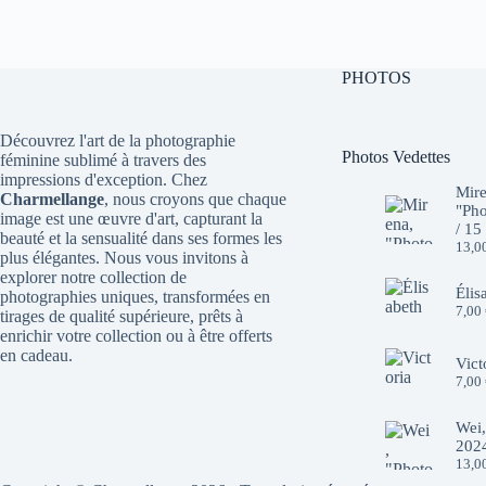
10,00 €.
7,00 €.
10,00 €.
7,00 €.
PHOTOS
Découvrez l'art de la photographie
Photos Vedettes
féminine sublimé à travers des
impressions d'exception. Chez
Mire
Charmellange
, nous croyons que chaque
"Pho
image est une œuvre d'art, capturant la
/ 15
beauté et la sensualité dans ses formes les
13,0
plus élégantes. Nous vous invitons à
explorer notre collection de
Élis
photographies uniques, transformées en
7,00
tirages de qualité supérieure, prêts à
enrichir votre collection ou à être offerts
en cadeau.
Vict
7,00
Wei,
2024
13,0