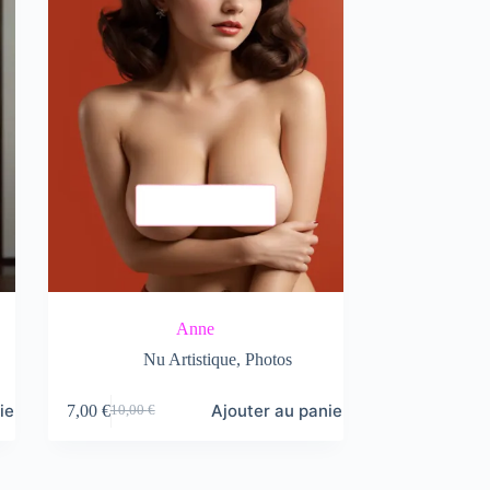
Anne
Nu Artistique
,
Photos
ier
Ajouter au panier
7,00
€
10,00
€
Le
Le
prix
prix
initial
actuel
était :
est :