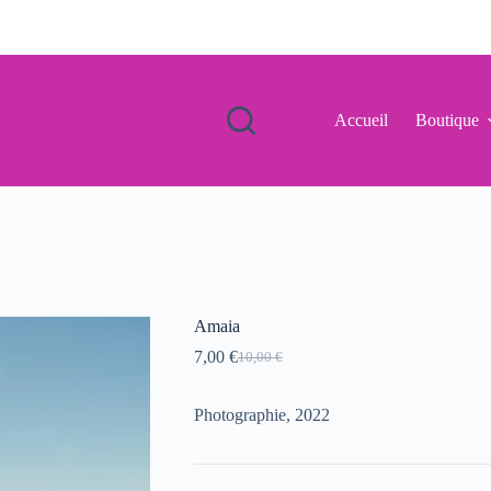
Accueil
Boutique
Amaia
7,00
€
10,00
€
Le
Le
prix
prix
initial
actuel
Photographie, 2022
était :
est :
10,00 €.
7,00 €.