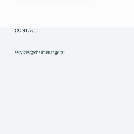
initial
actuel
était :
est :
10,00 €.
7,00 €.
CONTACT
services@charmellange.fr