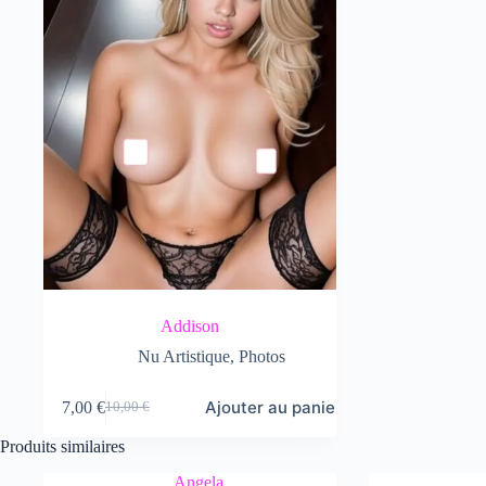
Addison
Nu Artistique
,
Photos
Ajouter au panier
7,00
€
10,00
€
Le
Le
prix
prix
Produits similaires
initial
actuel
était :
est :