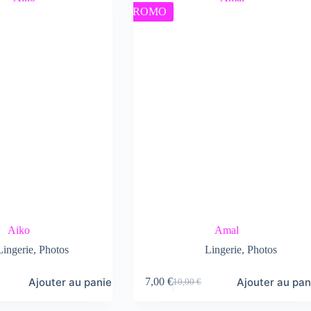
PROMO
Aiko
Amal
Lingerie
,
Photos
Lingerie
,
Photos
Ajouter au panier
Ajouter au pan
7,00
€
10,00
€
Le
Le
prix
prix