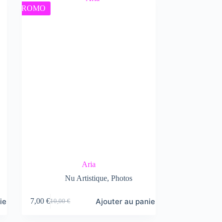
PROMO
Aria
Nu Artistique
,
Photos
ier
Ajouter au panier
7,00
€
10,00
€
Le
Le
prix
prix