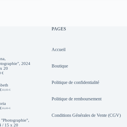
initial
actuel
était :
est :
10,00 €.
7,00 €.
PAGES
Accueil
na,
tographie", 2024
Boutique
 x 20
0
€
Politique de confidentialité
abeth
€
10,00
€
Le
Le
prix
prix
Politique de remboursement
initial
actuel
oria
était :
est :
€
10,00
€
10,00 €.
7,00 €.
Le
Le
prix
prix
Conditions Générales de Vente (CGV)
initial
actuel
 "Photographie",
était :
est :
 / 15 x 20