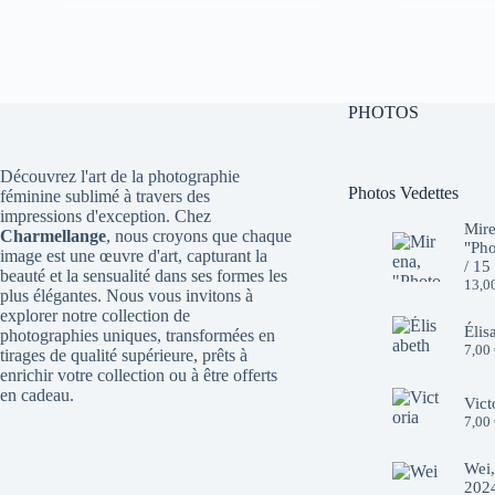
initial
actuel
initial
actuel
était :
est :
était :
est :
10,00 €.
7,00 €.
10,00 €.
7,00 €.
PHOTOS
Découvrez l'art de la photographie
Photos Vedettes
féminine sublimé à travers des
impressions d'exception. Chez
Mire
Charmellange
, nous croyons que chaque
"Pho
image est une œuvre d'art, capturant la
/ 15
beauté et la sensualité dans ses formes les
13,0
plus élégantes. Nous vous invitons à
explorer notre collection de
Élis
photographies uniques, transformées en
7,00
tirages de qualité supérieure, prêts à
enrichir votre collection ou à être offerts
en cadeau.
Vict
7,00
Wei,
2024