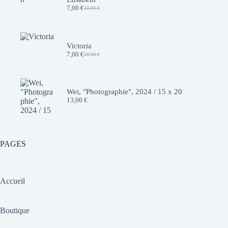
7,00
€
10,00
€
Le
Le
prix
prix
initial
actuel
était :
est :
10,00 €.
7,00 €.
Victoria
7,00
€
10,00
€
Le
Le
prix
prix
initial
actuel
était :
est :
10,00 €.
7,00 €.
Wei, "Photographie", 2024 / 15 x 20
13,00
€
PAGES
Accueil
Boutique