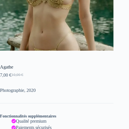
Agathe
7,00
€
10,00
€
Le
Le
prix
prix
initial
actuel
Photographie, 2020
était :
est :
10,00 €.
7,00 €.
Fonctionnalités supplémentaires
Qualité premium
Paiements sécurisés