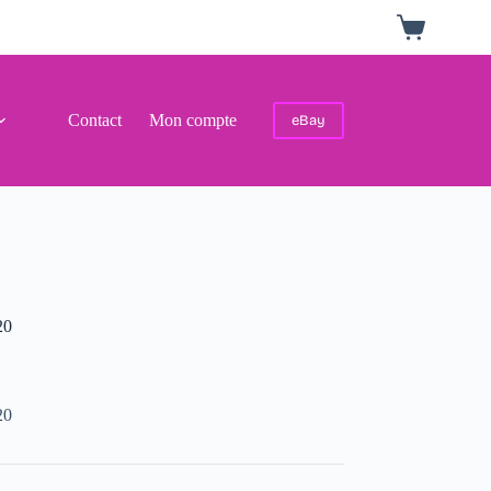
Panier
d’achat
Contact
Mon compte
eBay
20
20