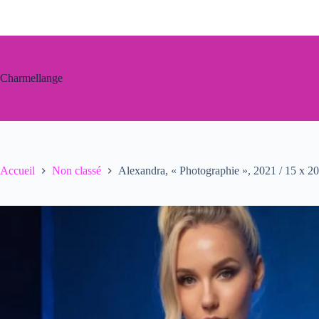
Passer
au
contenu
Charmellange
Accueil
Non classé
Alexandra, « Photographie », 2021 / 15 x 20