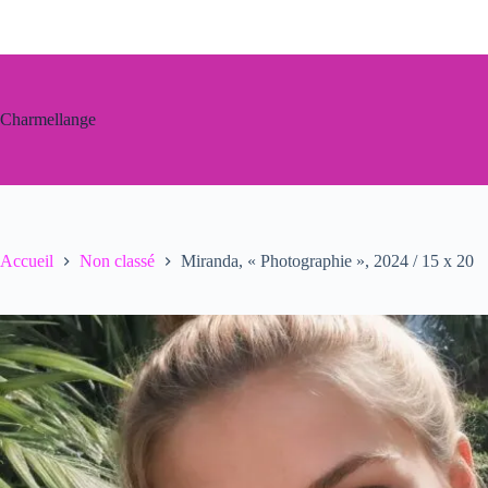
Passer
au
contenu
Charmellange
Accueil
Non classé
Miranda, « Photographie », 2024 / 15 x 20