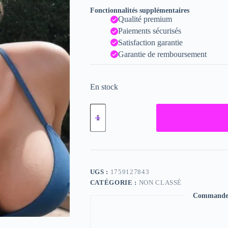
Fonctionnalités supplémentaires
Qualité premium
Paiements sécurisés
Satisfaction garantie
Garantie de remboursement
En stock
quantité
de
Miranda,
"Photographie",
2024
/
15
x
UGS :
1759127843
20
CATÉGORIE :
NON CLASSÉ
Commande s