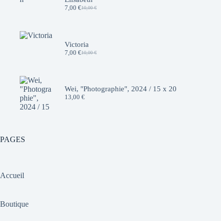
7,00
€
10,00
€
Le
Le
prix
prix
initial
actuel
était :
est :
10,00 €.
7,00 €.
Victoria
7,00
€
10,00
€
Le
Le
prix
prix
initial
actuel
était :
est :
10,00 €.
7,00 €.
Wei, "Photographie", 2024 / 15 x 20
13,00
€
PAGES
Accueil
Boutique