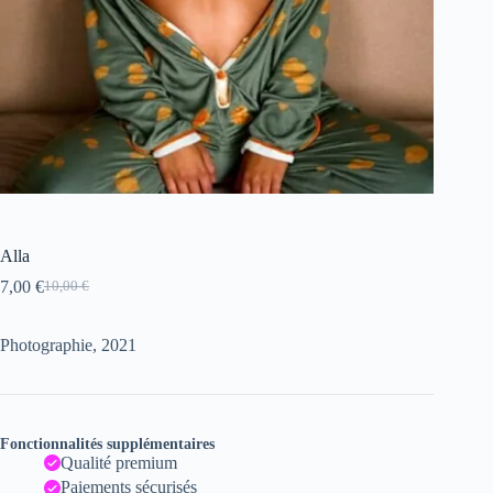
Alla
7,00
€
10,00
€
Le
Le
prix
prix
initial
actuel
Photographie, 2021
était :
est :
10,00 €.
7,00 €.
Fonctionnalités supplémentaires
Qualité premium
Paiements sécurisés