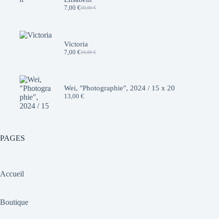
7,00
€
10,00
€
Le
Le
prix
prix
initial
actuel
était :
est :
10,00 €.
7,00 €.
Victoria
7,00
€
10,00
€
Le
Le
prix
prix
initial
actuel
était :
est :
10,00 €.
7,00 €.
Wei, "Photographie", 2024 / 15 x 20
13,00
€
PAGES
Accueil
Boutique