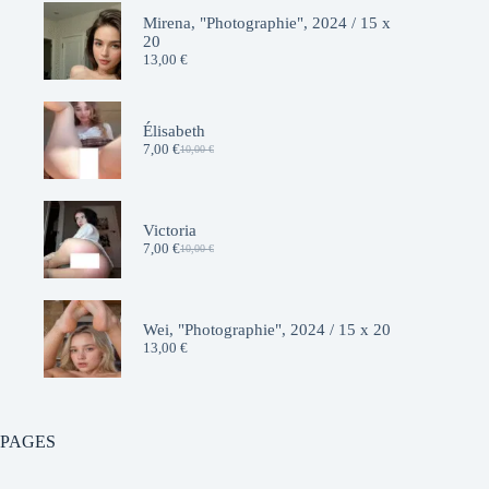
Mirena, "Photographie", 2024 / 15 x
20
13,00
€
Élisabeth
7,00
€
10,00
€
Le
Le
prix
prix
initial
actuel
était :
est :
10,00 €.
7,00 €.
Victoria
7,00
€
10,00
€
Le
Le
prix
prix
initial
actuel
était :
est :
10,00 €.
7,00 €.
Wei, "Photographie", 2024 / 15 x 20
13,00
€
PAGES