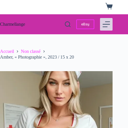
Passer
Panier
au
d’achat
contenu
Charmellange
eBay
Accueil
Non classé
Amber, « Photographie », 2023 / 15 x 20