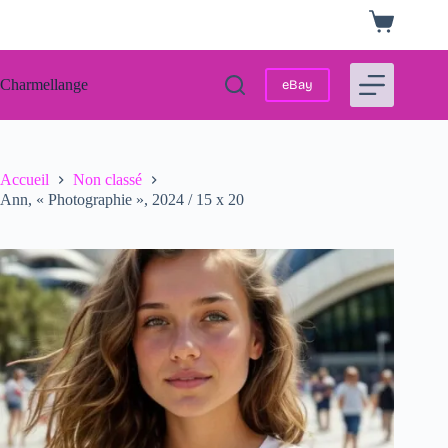
Passer
Panier
au
d’achat
contenu
Charmellange
eBay
Accueil
Non classé
Ann, « Photographie », 2024 / 15 x 20