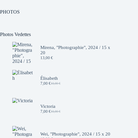
PHOTOS
Photos Vedettes
Mirena, "Photographie", 2024 / 15 x
20
13,00
€
Élisabeth
7,00
€
10,00
€
Le
Le
prix
prix
initial
actuel
était :
est :
10,00 €.
7,00 €.
Victoria
7,00
€
10,00
€
Le
Le
prix
prix
initial
actuel
était :
est :
10,00 €.
7,00 €.
Wei, "Photographie", 2024 / 15 x 20