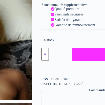
Fonctionnalités supplémentaires
Qualité premium
Paiements sécurisés
Satisfaction garantie
Garantie de remboursement
En stock
quantité
de
Banhi,
"Photographie",
2024
/
15
x
UGS :
1759130362
20
CATÉGORIE :
NON CLASSÉ
Commande s