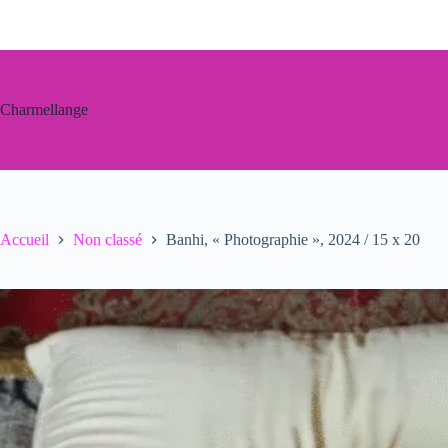
Passer
au
contenu
Charmellange
Accueil
Non classé
Banhi, « Photographie », 2024 / 15 x 20