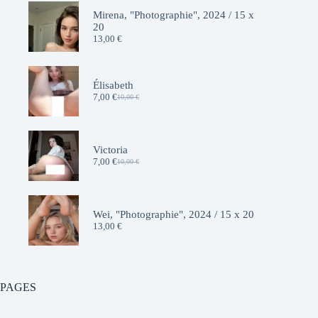
Mirena, "Photographie", 2024 / 15 x
20
13,00
€
Élisabeth
7,00
€
10,00
€
Le
Le
prix
prix
initial
actuel
était :
est :
10,00 €.
7,00 €.
Victoria
7,00
€
10,00
€
Le
Le
prix
prix
initial
actuel
était :
est :
10,00 €.
7,00 €.
Wei, "Photographie", 2024 / 15 x 20
13,00
€
PAGES