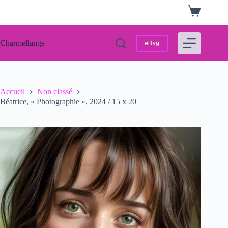
Passer
Panier
au
d’achat
contenu
Charmellange
eBay
Accueil
Non classé
Béatrice, « Photographie », 2024 / 15 x 20