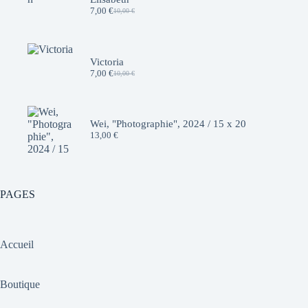
7,00
€
10,00
€
Le
Le
prix
prix
initial
actuel
était :
est :
10,00 €.
7,00 €.
Victoria
7,00
€
10,00
€
Le
Le
prix
prix
initial
actuel
était :
est :
10,00 €.
7,00 €.
Wei, "Photographie", 2024 / 15 x 20
13,00
€
PAGES
Accueil
Boutique