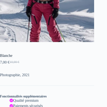
Blanche
7,00
€
10,00
€
Le
Le
prix
prix
initial
actuel
Photographie, 2021
était :
est :
10,00 €.
7,00 €.
Fonctionnalités supplémentaires
Qualité premium
Paiements sécurisés