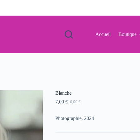
Accueil
Boutique
Blanche
7,00
€
10,00
€
Le
Le
prix
prix
initial
actuel
Photographie, 2024
était :
est :
10,00 €.
7,00 €.