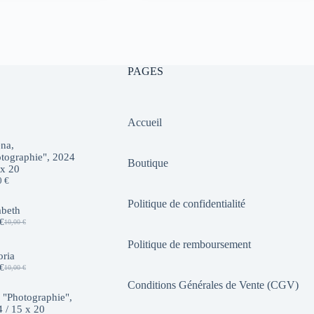
initial
actuel
était :
est :
10,00 €.
7,00 €.
PAGES
Accueil
na,
tographie", 2024
Boutique
 x 20
0
€
Politique de confidentialité
abeth
€
10,00
€
Le
Le
prix
prix
Politique de remboursement
initial
actuel
oria
était :
est :
€
10,00
€
10,00 €.
7,00 €.
Le
Le
prix
prix
Conditions Générales de Vente (CGV)
initial
actuel
 "Photographie",
était :
est :
 / 15 x 20