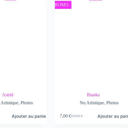
PROMO
Astrid
Bianka
Artistique
,
Photos
Nu Artistique
,
Photos
Ajouter au panier
Ajouter au pan
7,00
€
10,00
€
Le
Le
prix
prix