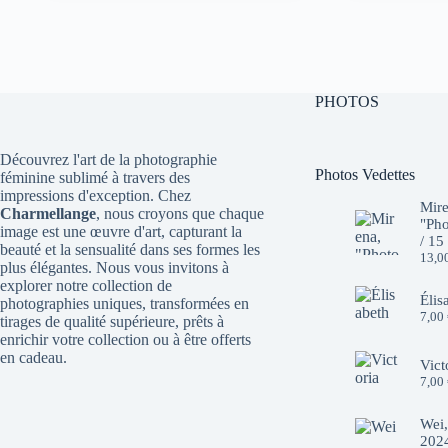
initial
actuel
initial
actuel
était :
est :
était :
est :
10,00 €.
7,00 €.
10,00 €.
7,00 €.
PHOTOS
Découvrez l'art de la photographie
Photos Vedettes
féminine sublimé à travers des
impressions d'exception. Chez
Mire
Charmellange
, nous croyons que chaque
"Pho
image est une œuvre d'art, capturant la
/ 15
beauté et la sensualité dans ses formes les
13,0
plus élégantes. Nous vous invitons à
explorer notre collection de
Élis
photographies uniques, transformées en
7,00
tirages de qualité supérieure, prêts à
enrichir votre collection ou à être offerts
en cadeau.
Vict
7,00
Wei,
2024