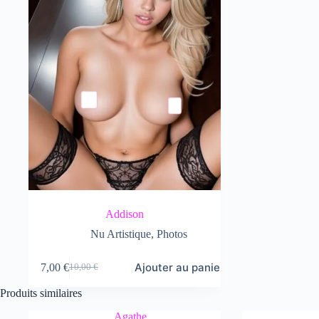
Addison
Nu Artistique
,
Photos
Ajouter au panier
7,00
€
10,00
€
Le
Le
prix
prix
Produits similaires
initial
actuel
était :
est :