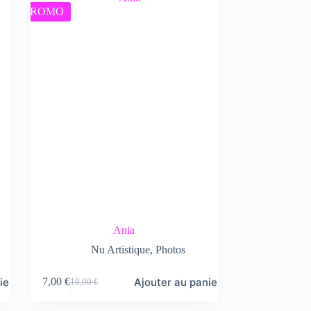
PROMO
Ania
Nu Artistique
,
Photos
ier
Ajouter au panier
7,00
€
10,00
€
Le
Le
prix
prix