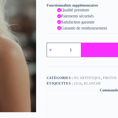
Fonctionnalités supplémentaires
Qualité premium
Paiements sécurisés
Satisfaction garantie
Garantie de remboursement
quantité
de
Blanche
CATÉGORIES :
NU ARTISTIQUE
,
PHOTOS
ÉTIQUETTES :
2024
,
BLANCHE
Commande s