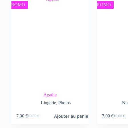
10,00 €.
7,00 €.
PROMO
PROMO
Agathe
Lingerie
,
Photos
Nu 
Ajouter au panier
7,00
€
7,00
€
10,00
€
10,00
€
Le
Le
Le
Le
prix
prix
prix
prix