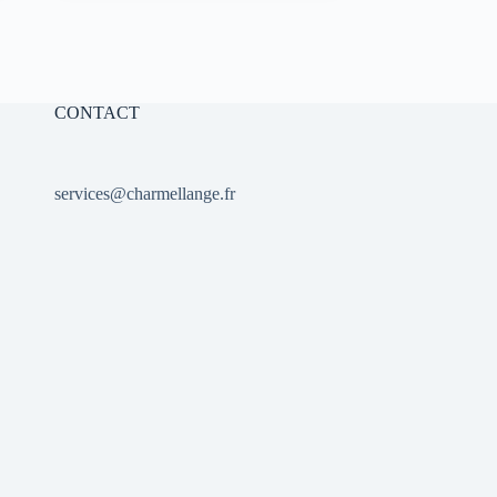
initial
actuel
était :
est :
10,00 €.
7,00 €.
CONTACT
services@charmellange.fr