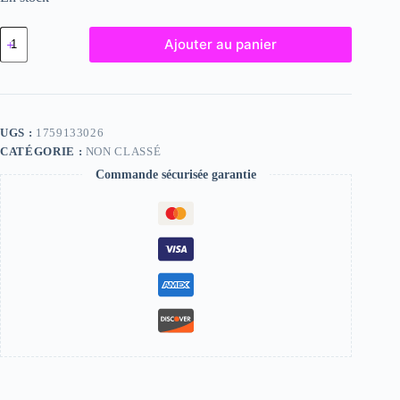
quantité
Ajouter au panier
de
Brandie,
"Photographie",
2024
/
15
UGS :
1759133026
x
CATÉGORIE :
NON CLASSÉ
20
Commande sécurisée garantie