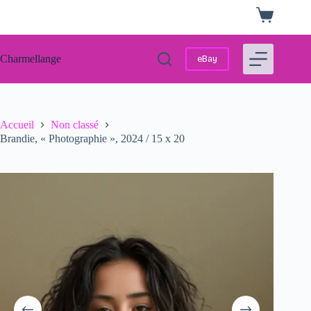
Passer
Panier
au
d’achat
contenu
Charmellange
eBay
Accueil
Non classé
Brandie, « Photographie », 2024 / 15 x 20