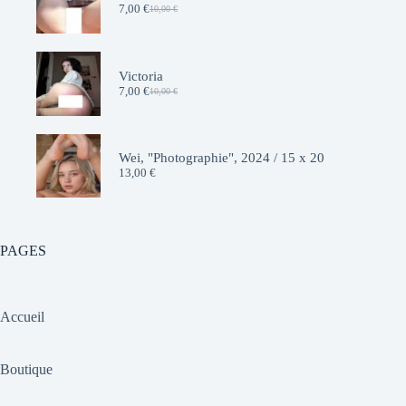
7,00
€
10,00
€
Le
Le
prix
prix
initial
actuel
était :
est :
10,00 €.
7,00 €.
Victoria
7,00
€
10,00
€
Le
Le
prix
prix
initial
actuel
était :
est :
10,00 €.
7,00 €.
Wei, "Photographie", 2024 / 15 x 20
13,00
€
PAGES
Accueil
Boutique