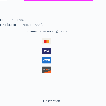
Brooklyn,
"Photographie",
2024
/
15
UGS :
1759128463
x
CATÉGORIE :
NON CLASSÉ
20
Commande sécurisée garantie
Description