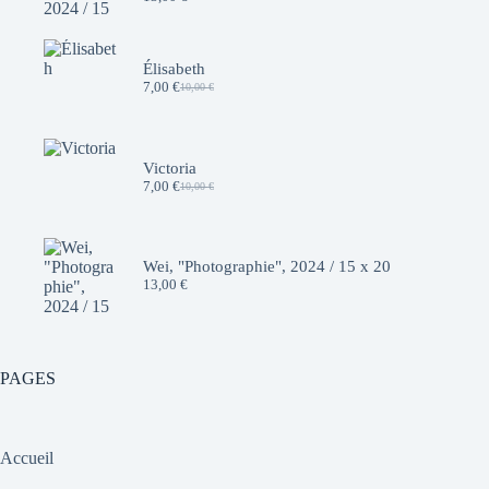
Élisabeth
7,00
€
10,00
€
Le
Le
prix
prix
initial
actuel
était :
est :
10,00 €.
7,00 €.
Victoria
7,00
€
10,00
€
Le
Le
prix
prix
initial
actuel
était :
est :
10,00 €.
7,00 €.
Wei, "Photographie", 2024 / 15 x 20
13,00
€
PAGES
Accueil