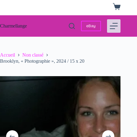
Passer
Panier
au
d’achat
contenu
Charmellange
eBay
Accueil
Non classé
Brooklyn, « Photographie », 2024 / 15 x 20