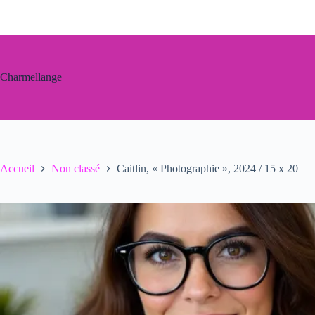
Passer
au
contenu
Charmellange
Accueil
Non classé
Caitlin, « Photographie », 2024 / 15 x 20