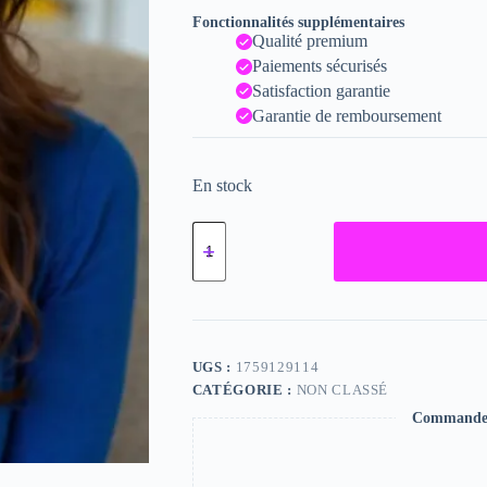
Fonctionnalités supplémentaires
Qualité premium
Paiements sécurisés
Satisfaction garantie
Garantie de remboursement
En stock
quantité
de
Caitlin,
"Photographie",
2024
/
15
x
UGS :
1759129114
20
CATÉGORIE :
NON CLASSÉ
Commande s