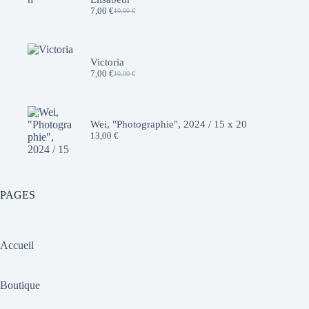
7,00
€
10,00
€
Le
Le
prix
prix
initial
actuel
était :
est :
10,00 €.
7,00 €.
Victoria
7,00
€
10,00
€
Le
Le
prix
prix
initial
actuel
était :
est :
10,00 €.
7,00 €.
Wei, "Photographie", 2024 / 15 x 20
13,00
€
PAGES
Accueil
Boutique