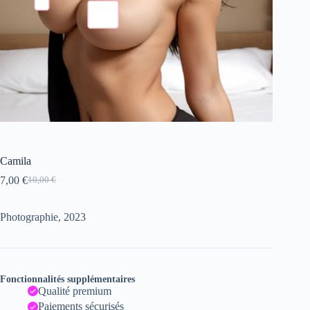
Camila
7,00
€
10,00
€
Le
Le
prix
prix
initial
actuel
Photographie, 2023
était :
est :
10,00 €.
7,00 €.
Fonctionnalités supplémentaires
Qualité premium
Paiements sécurisés