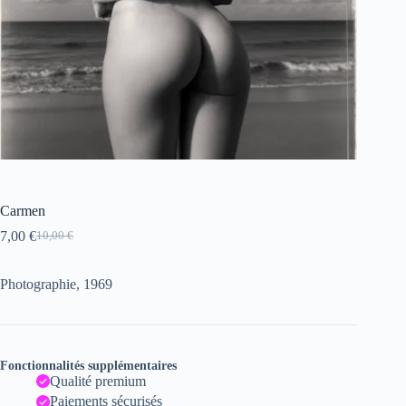
Carmen
7,00
€
10,00
€
Le
Le
prix
prix
initial
actuel
Photographie, 1969
était :
est :
10,00 €.
7,00 €.
Fonctionnalités supplémentaires
Qualité premium
Paiements sécurisés