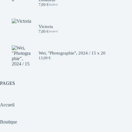
7,00
€
10,00
€
Le
Le
prix
prix
initial
actuel
était :
est :
10,00 €.
7,00 €.
Victoria
7,00
€
10,00
€
Le
Le
prix
prix
initial
actuel
était :
est :
10,00 €.
7,00 €.
Wei, "Photographie", 2024 / 15 x 20
13,00
€
PAGES
Accueil
Boutique