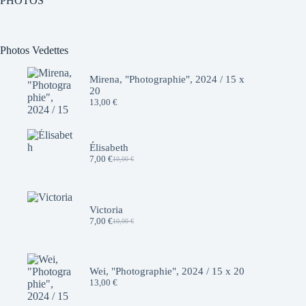
PHOTOS
Photos Vedettes
Mirena, "Photographie", 2024 / 15 x
20
13,00
€
Élisabeth
7,00
€
10,00
€
Le
Le
prix
prix
initial
actuel
était :
est :
10,00 €.
7,00 €.
Victoria
7,00
€
10,00
€
Le
Le
prix
prix
initial
actuel
était :
est :
10,00 €.
7,00 €.
Wei, "Photographie", 2024 / 15 x 20
13,00
€