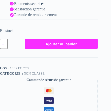
Paiements sécurisés
Satisfaction garantie
Garantie de remboursement
En stock
quantité
Ajouter au panier
de
Christina,
"Photographie",
2024
/
15
UGS :
1759131723
x
CATÉGORIE :
NON CLASSÉ
20
Commande sécurisée garantie