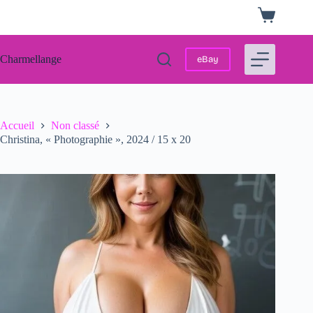
Passer
Panier
au
d’achat
contenu
Charmellange
eBay
Accueil
Non classé
Christina, « Photographie », 2024 / 15 x 20