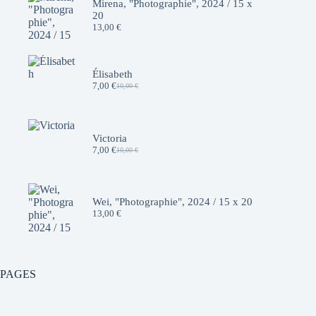
Mirena, "Photographie", 2024 / 15 x
20
13,00
€
Élisabeth
7,00
€
10,00
€
Le
Le
prix
prix
initial
actuel
était :
est :
10,00 €.
7,00 €.
Victoria
7,00
€
10,00
€
Le
Le
prix
prix
initial
actuel
était :
est :
10,00 €.
7,00 €.
Wei, "Photographie", 2024 / 15 x 20
13,00
€
PAGES