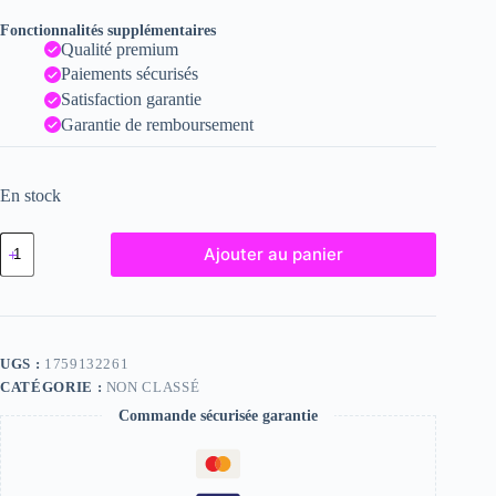
Fonctionnalités supplémentaires
Qualité premium
Paiements sécurisés
Satisfaction garantie
Garantie de remboursement
En stock
quantité
Ajouter au panier
de
Claudia
-
Fine
Art
Nude
UGS :
1759132261
Photograph
CATÉGORIE :
NON CLASSÉ
-
2022
Commande sécurisée garantie
Print
-
6x8
inches