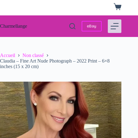
Passer
Panier
au
d’achat
contenu
Charmellange
eBay
Accueil
Non classé
Claudia – Fine Art Nude Photograph – 2022 Print – 6×8
inches (15 x 20 cm)